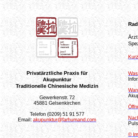
Rad
Ärzt
Spez
Kurz
Privatärztliche Praxis für
Was 
Akupunktur
Info
Traditionelle Chinesische Medizin
Wann
Akup
Gewerkenstr. 72
45881 Gelsenkirchen
Öffn
Telefon (0209) 51 91 577
Nach
Email:
akupunktur@farhumand.com
Pul
© I