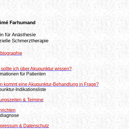
imé Farhumand
in für Anästhesie
ielle Schmerztherapie
biographie
sollte ich über Akupunktur wissen?
rmationen für Patienten
 kommt eine Akupunktur-Behandlung in Frage?
unktur-Indikationsliste
ungszeiten & Termine
richten
sdiagnose
mpressum & Datenschutz